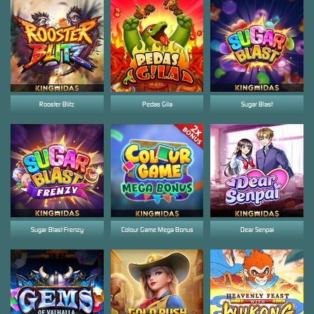
Rooster Blitz
Pedas Gila
Sugar Blast
Sugar Blast Frenzy
Colour Game Mega Bonus
Dear Senpai