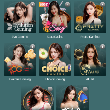
i
i
i
Evo Gaming
Sexy Casino
Pretty Gaming
i
i
i
Oriental Gaming
ChoiceGaming
AllBet
i
i