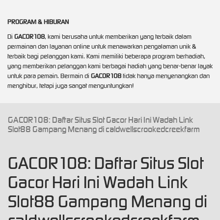
PROGRAM & HIBURAN
Di
GACOR108
, kami berusaha untuk memberikan yang terbaik dalam
permainan dan layanan online untuk menawarkan pengalaman unik &
terbaik bagi pelanggan kami. Kami memiliki beberapa program berhadiah,
yang memberikan pelanggan kami berbagai hadiah yang benar-benar layak
untuk para pemain. Bermain di
GACOR108
tidak hanya menyenangkan dan
menghibur, tetapi juga sangat menguntungkan!
GACOR108: Daftar Situs Slot Gacor Hari Ini Wadah Link
Slot88 Gampang Menang di caldwellscrookedcreekfarm
GACOR108: Daftar Situs Slot
Gacor Hari Ini Wadah Link
Slot88 Gampang Menang di