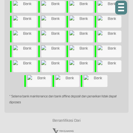
* Selama bank maintenance dan bank offline deposit dan penarikan tidak dapat
diproses
Bersertifikasi Dari