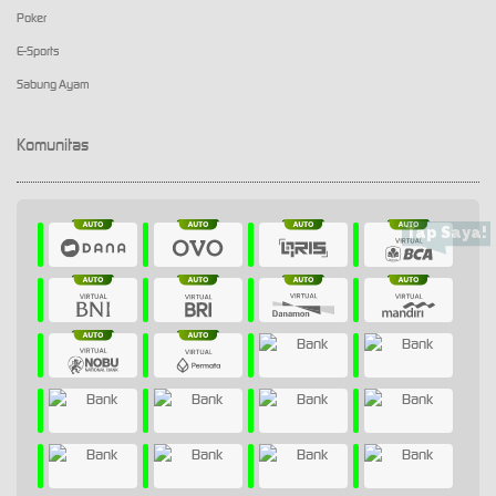
Poker
E-Sports
Sabung Ayam
Komunitas
Tap Saya!