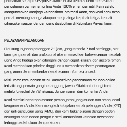
permainan serta proses-proses kami secara berkala, demi memastikan
pengalaman permainan online Anda 100% aman dan adil. Kami selalu
mengutamakan menjaga kerahasiaan informasi Anda, dan kami tidak akan
pernah membagikannya ataupun menjualnya ke pihak ketiga, kecuali
diharuskan sesuai dengan yang disebutkan di Kebijakan Privasi kami.
PELAYANAN PELANGGAN
Didukung layanan pelanggan 24 jam, yang tersedia 7 hari seminggu, staf
kami yang ramah dan profesional akan memastikan bahwa semua masalah
yang Anda hadapi akan ditangani dengan cepat, efisien, dan secara ramah.
Kami memberikan prioritas tinggi untuk memastikan sistem pembayaran
yang aman dan memberikan kerahasiaan informasi pribadi.
Misi utama kami adalah selalu memberikan pengalaman taruhan online
terbaik bagi pemain yang bertanggung jawab. Silahkan hubungi kami
melalui Livechat dan Whatsapp, dengan saran dan komentar Anda.
Kami memilki beberapa metode pembayaran yang mudah dan aman, demi
kenyamanan Anda. Kami mengikuti kebijakan kenali pelanggan Anda (KYC)
dan anti-pencucian uang (AML), dan kami bekerja sama dengan badan
keuangan serta badan pengatur demi memastikan ketaatan berstandar
tertinggi pada hukum dan peraturan.