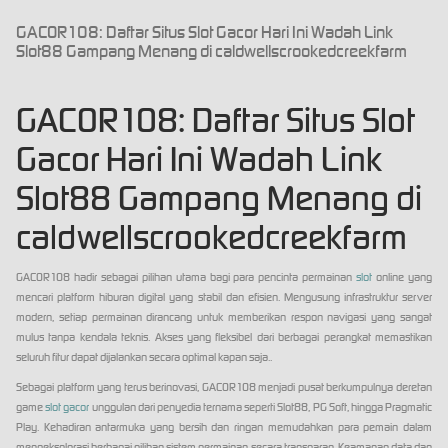
GACOR108: Daftar Situs Slot Gacor Hari Ini Wadah Link
Slot88 Gampang Menang di caldwellscrookedcreekfarm
GACOR108: Daftar Situs Slot
Gacor Hari Ini Wadah Link
Slot88 Gampang Menang di
caldwellscrookedcreekfarm
GACOR108 hadir sebagai pilihan utama bagi para pencinta permainan
slot
online yang
mencari platform hiburan digital yang stabil dan efisien. Mengusung infrastruktur server
modern, setiap permainan dirancang untuk memberikan respon navigasi yang sangat
mulus tanpa kendala teknis. Akses yang fleksibel dari berbagai perangkat memastikan
seluruh fitur dapat dijalankan secara optimal kapan saja..
Sebagai platform yang terus berinovasi, GACOR108 menjadi pusat berkumpulnya deretan
game
slot gacor
unggulan dari penyedia ternama seperti Slot88, PG Soft, hingga Pragmatic
Play. Kehadiran antarmuka yang bersih dan ringan memudahkan para pemain dalam
mengeksplorasi berbagai pilihan sistem permainan secara transparan. Keamanan data dan