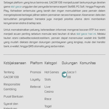
Sebagai platform yang terus berinovasi, GACOR108 menjadi pusat berkumpulnya deretan
game
slot gacor
unggulan dari penyedia ternama seperti Slot88, PG Soft, hingga Pragmatic
Play. Kehadiran antarmuka yang bersih dan ringan memudahkan para pemain dalam
mengeksplorasi berbagai pilihan sistem permainan secara transparan. Keamanan data dan
kemudahan pengelolaan transaksi juga menjadi prioritas utama demi memberikan
kenyamanan ekstra di setiap sesi..
Untuk memaksimalkan peluang, ketersediaan informasi mengenai bocoran RTP live resmi
menjadi acuan penting sebelum memulai sesi taruhan di situs
slot gacor hari ini
. Melalui
tautan resmi caldwellscrookedcreekfarm, pemain dapat menemukan wadah link Slot88
yang mudah diakses dengan dukungan pembayaran yang lengkap, mulai dari transfer
bank, e-wallet, hingga QRIS otomatis yang serba instan.
Kebijaksanaan
Platform
Kategori
Dukungan
Komunitas
Tentang
Promosi
Hot Games
Gacor1
GACOR108
08
Loyalty
Slots
Responsible
Referral
Live
Gambling
Casino
Pusat Bantuan
Race
Syarat dan
Togel
Ketentuan