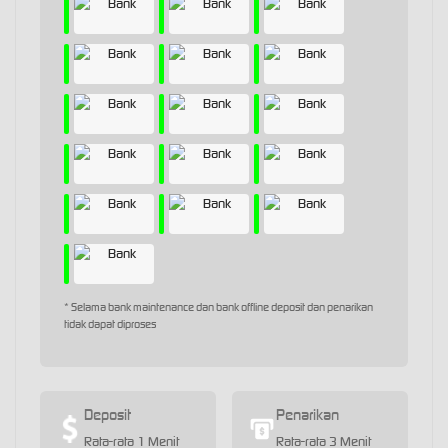
* Selama bank maintenance dan bank offline deposit dan penarikan
tidak dapat diproses
Deposit
Penarikan
Rata-rata 1 Menit
Rata-rata 3 Menit