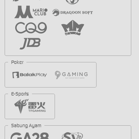
Poker
E-Sports
Sabung Ayam