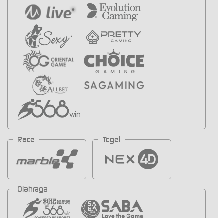
Race
Togel
Olahraga