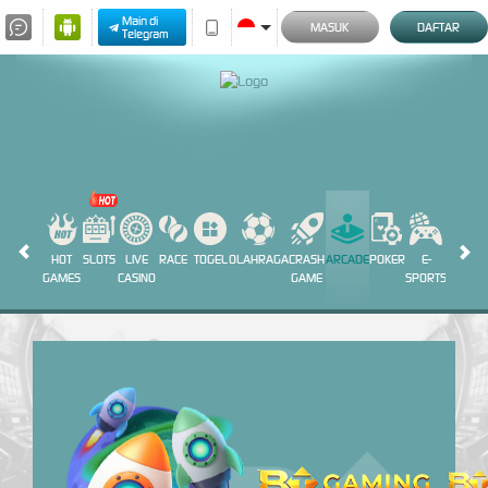
Main di
MASUK
DAFTAR
Telegram
HOT
SLOTS
LIVE
RACE
TOGEL
OLAHRAGA
CRASH
ARCADE
POKER
E-
SABUN
GAMES
CASINO
GAME
SPORTS
AYAM